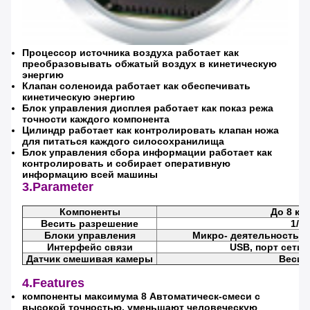
Процессор источника воздуха работает как
преобразовывать обжатый воздух в кинетическую
энергию
Оставьте сообщение
Клапан соленоида работает как обеспечивать
кинетическую энергию
Блок управления дисплея работает как показ режа
Мы скоро тебе перезвоним!
точности каждого компонента
Цилиндр работает как контролировать клапан ножа
для питаться каждого силосохранилища
Блок управления сбора информации работает как
контролировать и собирает оперативную
информацию всей машины
3.Parameter
Компоненты
До 8 ко
Весить разрешение
1/4
Блоки управления
Микро- деятельность, 
Интерфейс связи
USB, порт сети 
Датчик смешивая камеры
Весит
4.Features
компоненты максимума 8 Автоматическ-смеси с
высокой точностью, уменьшают человеческую