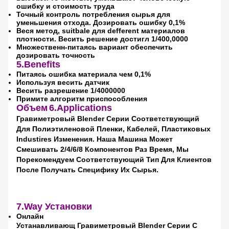
ошибку и стоимость труда
Точный контроль потребления сырья для
уменьшения отхода. Дозировать ошибку 0,1%
Отправить
Веся метод, suitbale для defferent материалов
плотности. Весить решение достигл 1/400,0000
Множественн-питаясь вариант обеспечить
дозировать точность
5.Benefits
Питаясь ошибка материала чем 0,1%
Используя весить датчик
Весить разрешение 1/4000000
Примите алгоритм приспособления
Объем
6.Applications
Гравиметровый Blender Серии Соответствующий
Для Полиэтиленовой Пленки, Кабелей, Пластиковых
Industires Изменения.
Наша Машина Может
Смешивать 2/4/6/8 Компонентов Раз Время, Мы
Порекомендуем Соответствующий Тип Для Клиентов
После Получать Специфику Их Сырья.
7.Way Установки
Онлайн
Устанавливающ Гравиметровый Blender Серии С