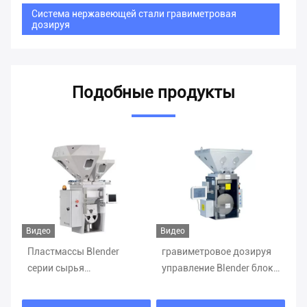
Система нержавеющей стали гравиметровая
дозируя
Подобные продукты
Видео
Видео
Ви
гравиметровое дозируя
Система CE
Bl
управление Blender блока
гравиметровая смешивая
ин
1200-1400kg/H в штранг-
для смесителя 4
м
прессовании
компонентов
гр