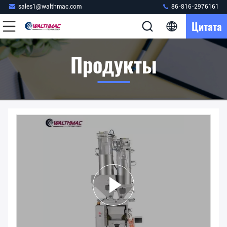
sales1@walthmac.com
86-816-2976161
Цитата
Продукты